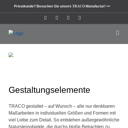
Zum
Privatkunde? Besuchen Sie unsere
TRACO
Manufactur! >>
Inhalt
springen
Instagram
Facebook
Pinterest
LinkedIn
Gestaltungselemente
TRACO gestaltet – auf Wunsch – alle nur denkbaren
Maßarbeiten in individuellen Größen und Formen mit
viel Liebe zum Detail. So entstehen außergewöhnliche
Natursteinobjekte, die durchs bloße Betrachten zu