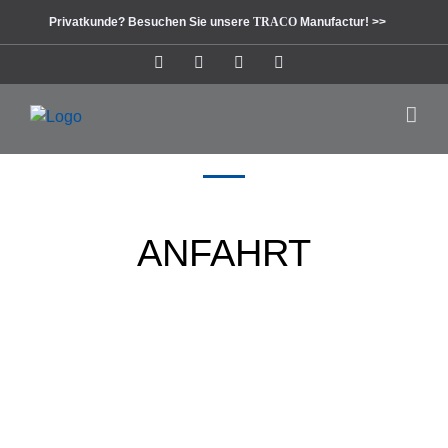
Zum
Privatkunde? Besuchen Sie unsere
TRACO
Manufactur! >>
Inhalt
springen
Instagram
Facebook
Pinterest
LinkedIn
ANFAHRT