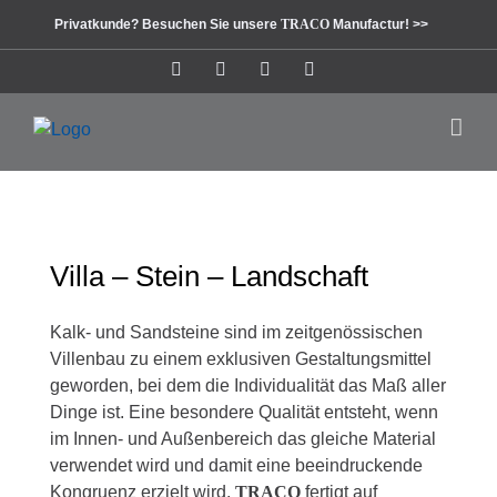
Zum
Privatkunde? Besuchen Sie unsere
TRACO
Manufactur! >>
Inhalt
springen
Instagram
Facebook
Pinterest
LinkedIn
Villa – Stein – Landschaft
Kalk- und Sandsteine sind im zeitgenössischen
Villenbau zu einem exklusiven Gestaltungsmittel
geworden, bei dem die Individualität das Maß aller
Dinge ist. Eine besondere Qualität entsteht, wenn
im Innen- und Außenbereich das gleiche Material
verwendet wird und damit eine beeindruckende
Kongruenz erzielt wird.
TRACO
fertigt auf