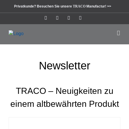
Zum
Privatkunde? Besuchen Sie unsere
TRACO
Manufactur! >>
Inhalt
springen
Instagram
Facebook
Pinterest
LinkedIn
Newsletter
TRACO – Neuigkeiten zu
einem altbewährten Produkt