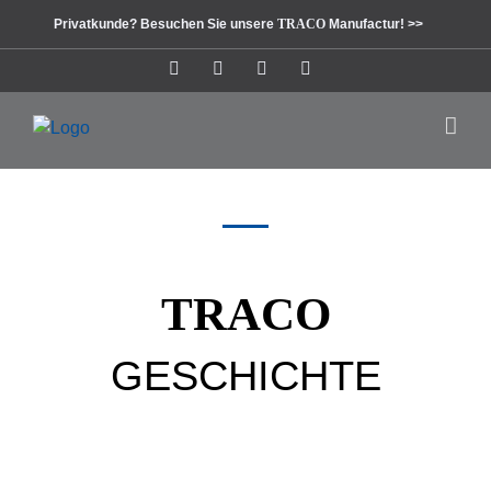
Zum
Privatkunde? Besuchen Sie unsere
TRACO
Manufactur! >>
Inhalt
springen
Instagram
Facebook
Pinterest
LinkedIn
TRACO
GESCHICHTE