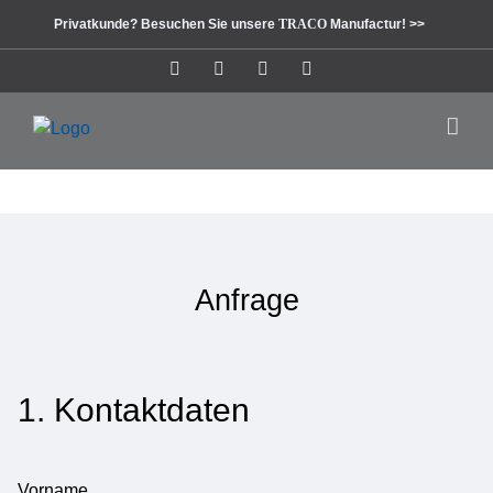
Zum
Privatkunde? Besuchen Sie unsere
TRACO
Manufactur! >>
Inhalt
springen
Instagram
Facebook
Pinterest
LinkedIn
Anfrage
1. Kontaktdaten
Vorname