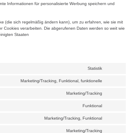
mte Informationen für personalisierte Werbung speichern und
ke (die sich regelmäßig ändern kann), um zu erfahren, wie sie mit
ser Cookies verarbeiten. Die abgerufenen Daten werden so weit wie
inigten Staaten
Statistik
Consent
to
Marketing/Tracking, Funktional, funktionelle
service
Consent
google-
to
Marketing/Tracking
analytics
service
Consent
facebook
to
Funktional
service
Consent
instagram
to
Marketing/Tracking, Funktional
service
Consent
complianz
to
Marketing/Tracking