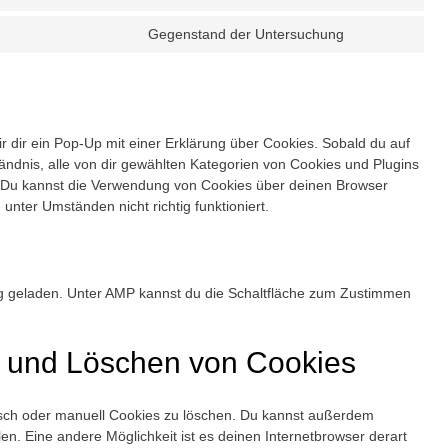
service
Consent
youtube
to
Gegenstand der Untersuchung
service
Consent
google-
to
maps
service
sonstiges
 dir ein Pop-Up mit einer Erklärung über Cookies. Sobald du auf
ständnis, alle von dir gewählten Kategorien von Cookies und Plugins
. Du kannst die Verwendung von Cookies über deinen Browser
unter Umständen nicht richtig funktioniert.
ung geladen. Unter AMP kannst du die Schaltfläche zum Zustimmen
ng und Löschen von Cookies
sch oder manuell Cookies zu löschen. Du kannst außerdem
llen. Eine andere Möglichkeit ist es deinen Internetbrowser derart