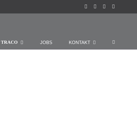
Instagram
Facebook
Pinterest
LinkedIn
R
JOBS
KONTAKT
TRACO