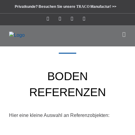
Zum
Privatkunde? Besuchen Sie unsere
TRACO
Manufactur! >>
Inhalt
springen
Instagram
Facebook
Pinterest
LinkedIn
BODEN
REFERENZEN
Hier eine kleine Auswahl an Referenzobjekten: