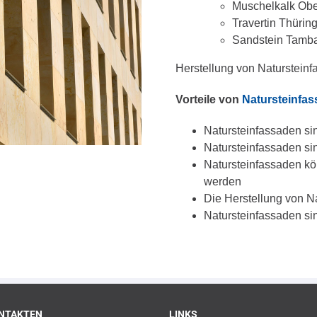
Muschelkalk Obe
Travertin Thürin
Sandstein Tamb
Herstellung von Natursteinf
Vorteile von
Natursteinfa
Natursteinfassaden si
Natursteinfassaden sin
Natursteinfassaden kö
werden
Die Herstellung von N
Natursteinfassaden si
NTAKTEN
LINKS