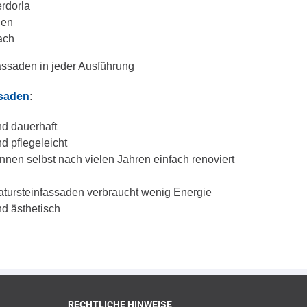
rdorla
gen
ach
assaden in jeder Ausführung
ssaden
:
nd dauerhaft
d pflegeleicht
nnen selbst nach vielen Jahren einfach renoviert
atursteinfassaden verbraucht wenig Energie
nd ästhetisch
RECHTLICHE HINWEISE