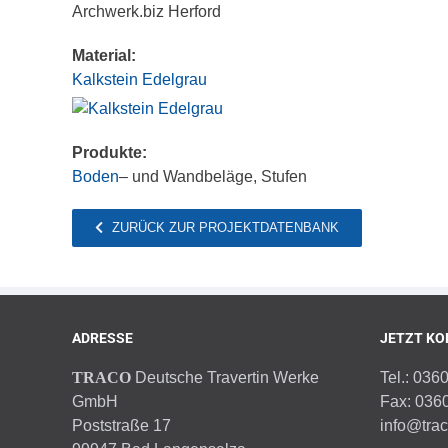
Archwerk.biz Herford
Material:
Kalkstein Edelgrau
Produkte:
Boden
– und Wandbeläge, Stufen
ZURÜCK ZUR PROJEKTDATENBANK
ADRESSE
JETZT KO
TRACO
Deutsche Travertin Werke
Tel.: 036
GmbH
Fax: 036
Poststraße 17
info@tra