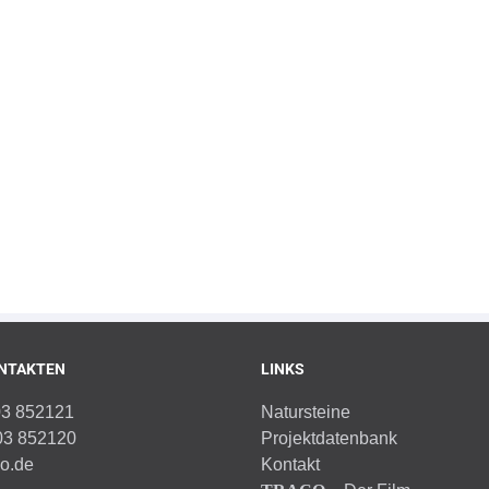
NTAKTEN
LINKS
03 852121
Natursteine
03 852120
Projektdatenbank
co.de
Kontakt