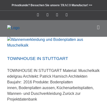
Zum
Privatkunde? Besuchen Sie unsere
TRACO
Manufactur! >>
Inhalt
springen
Instagram
Facebook
Pinterest
LinkedIn
TOWNHOUSE IN STUTTGART
TOWNHOUSE IN STUTTGART Material: Muschelkalk
edelgrau Architekt: Patrick Harnisch Architekten
Baujahr: 2016 Produkte: Bodenplatten
innen, Bodenplatten aussen, Küchenarbeitsplatten,
Wannen- und Duschverkleidung Zurück zur
Projektdatenbank