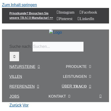
Zum Inhalt springen
Instagram
Facebook
Privatkunde? Besuchen Sie
unsere
TRACO
Manufactur! >>
Pinterest
LinkedIn
Suche nach:
NATURSTEINE
PRODUKTE
VILLEN
LEISTUNGEN
ÜBER
REFERENZEN
TRACO
JOBS
KONTAKT
Zurück
Vor