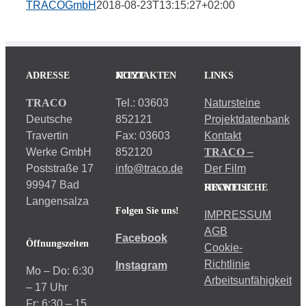
TRACOGmbH
2018-08-23T13:15:27+02:00
ADRESSE
JETZT KONTAKTEN
LINKS
TRACO
Tel.: 03603
Natursteine
Deutsche
852121
Projektdatenbank
Travertin
Fax: 03603
Kontakt
Werke GmbH
852120
TRACO
–
Poststraße 17
info@traco.de
Der Film
99947 Bad
RECHTLICHE HINWEISE
Langensalza
Folgen Sie uns!
IMPRESSUM
AGB
Facebook
Öffnungszeiten
Cookie-
Richtlinie
Instagram
Mo – Do: 6:30
Arbeitsunfähigkeit
– 17 Uhr
Fr: 6:30 – 15