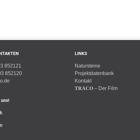
NTAKTEN
LINKS
03 852121
Natursteine
03 852120
Projektdatenbank
co.de
Kontakt
TRACO
– Der Film
 uns!
k
m