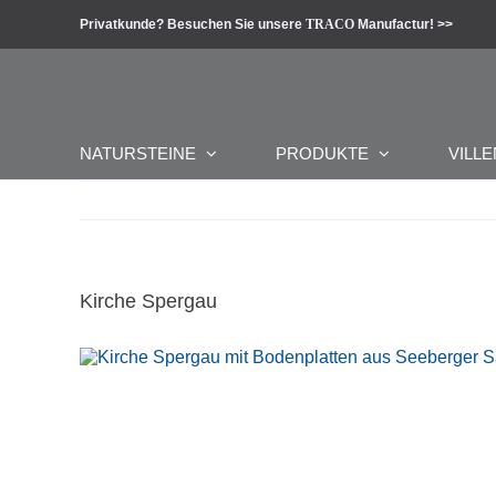
Zum
Privatkunde? Besuchen Sie unsere
TRACO
Manufactur! >>
Inhalt
springen
NATURSTEINE
PRODUKTE
VILLE
Kirche Spergau