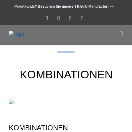
Zum
Privatkunde? Besuchen Sie unsere
TRACO
Manufactur! >>
Inhalt
springen
Instagram
Facebook
Pinterest
LinkedIn
KOMBINATIONEN
KOMBINATIONEN