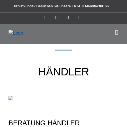
Zum
Privatkunde? Besuchen Sie unsere
TRACO
Manufactur! >>
Inhalt
springen
Instagram
Facebook
Pinterest
LinkedIn
HÄNDLER
BERATUNG HÄNDLER