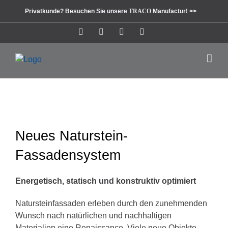
Zum
Privatkunde? Besuchen Sie unsere
TRACO
Manufactur! >>
Inhalt
springen
Instagram
Facebook
Pinterest
LinkedIn
Neues Naturstein-
Fassadensystem
Energetisch, statisch und konstruktiv optimiert
Natursteinfassaden erleben durch den zunehmenden
Wunsch nach natürlichen und nachhaltigen
Materialien eine Renaissance. Viele neue Objekte