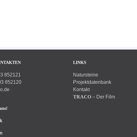
ONTAKTEN
LINKS
03 852121
Natursteine
03 852120
Projektdatenbank
co.de
Kontakt
TRACO
– Der Film
uns!
k
m