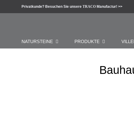
Zum
Privatkunde? Besuchen Sie unsere
TRACO
Manufactur! >>
Inhalt
springen
NATURSTEINE
PRODUKTE
VILLE
Bauhau