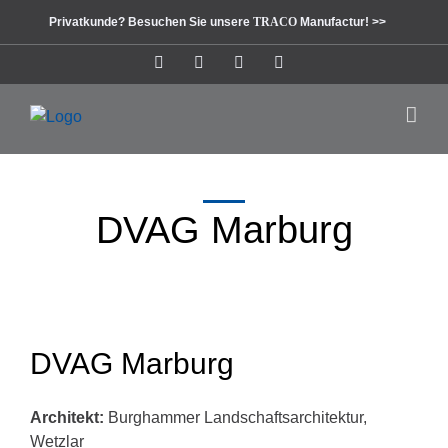
Zum
Privatkunde? Besuchen Sie unsere
TRACO
Manufactur! >>
Inhalt
springen
Instagram
Facebook
Pinterest
LinkedIn
DVAG Marburg
DVAG Marburg
Architekt:
Burghammer Landschaftsarchitektur,
Wetzlar