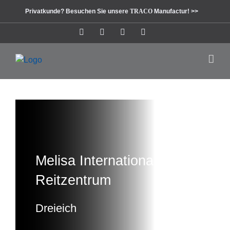
Zum
Privatkunde? Besuchen Sie unsere
TRACO
Manufactur! >>
Inhalt
springen
Instagram
Facebook
Pinterest
LinkedIn
Melisa Internationales
Reitzentrum
Dreieich