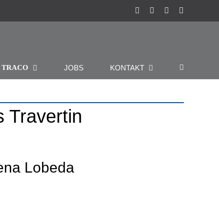
Instagram
Facebook
Pinterest
LinkedIn
R
JOBS
KONTAKT
TRACO
 Travertin
Jena Lobeda