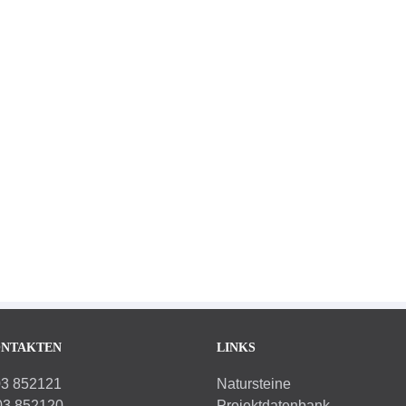
ONTAKTEN
LINKS
03 852121
Natursteine
03 852120
Projektdatenbank