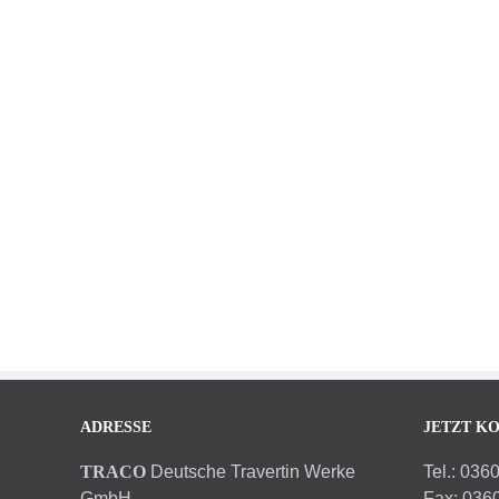
ADRESSE
JETZT K
TRACO
Deutsche Travertin Werke
Tel.: 036
GmbH
Fax: 036