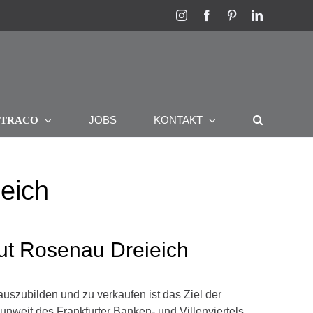
Instagram
Facebook
Pinterest
LinkedIn
R
JOBS
KONTAKT
TRACO
eich
ut Rosenau Dreieich
auszubilden und zu verkaufen ist das Ziel der
 unweit des Frankfurter Banken- und Villenviertels.