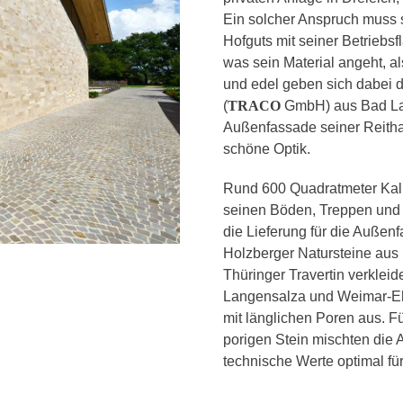
Ein solcher Anspruch muss s
Hofguts mit seiner Betrieb
was sein Material angeht, a
und edel geben sich dabei d
(
TRACO
GmbH) aus Bad Lan
Außenfassade seiner Reithal
schöne Optik.
Rund 600 Quadratmeter Kalk
seinen Böden, Treppen und M
die Lieferung für die Auße
Holzberger Natursteine aus
Thüringer Travertin verklei
Langensalza und Weimar-Ehr
mit länglichen Poren aus. F
porigen Stein mischten die 
technische Werte optimal f