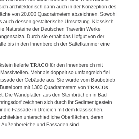
ich architektonisch dann auch in der Konzeption des
sfläche von 20.000 Quadratmetern abzeichnen. Sowohl
ls auch dessen gestalterische Umsetzung. Klassisch
ie Natursteine der Deutschen Travertin Werke
gensalza. Durch sie erhält das Hofgut von der
le bis in den Innenbereich der Sattelkammer eine
stein lieferte
TRACO
für den Innenbereich mit
assivteilen. Mehr als doppelt so umfangreich fiel
nfassade der Gebäude aus. Sie wurde vom Baubetrieb
 Büttelborn mit 1300 Quadratmetern von
TRACO
s
det. Die Wandplatten aus den Steinbrüchen in Bad
ingsdorf zeichnen sich durch ihr Sedimentgestein
ür die Fassade in Dreieich mit dem klassischen,
Architekten unterschiedliche Oberflächen, deren
ür Außenbereiche und Fassaden sind.