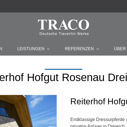
ÜBE
N
LEISTUNGEN
REFERENZEN
terhof Hofgut Rosenau Drei
Reiterhof Hofg
Erstklassige Dressurpferde 
privaten Anlage in Dreieich,