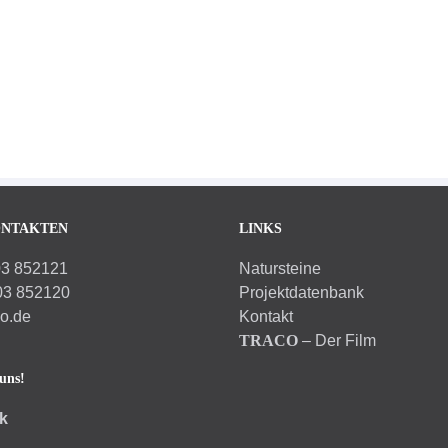
ONTAKTEN
LINKS
03 852121
Natursteine
03 852120
Projektdatenbank
co.de
Kontakt
TRACO
– Der Film
uns!
k