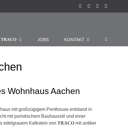
Instagram
Facebook
Pinterest
LinkedIn
R
JOBS
KONTAKT
TRACO
chen
ves Wohnhaus Aachen
haus mit großzügigem Penthouse entstand in
ht mit puristischem Bauhausstil und einer
us edelgrauem Kalkstein von
TRACO
mit antiker