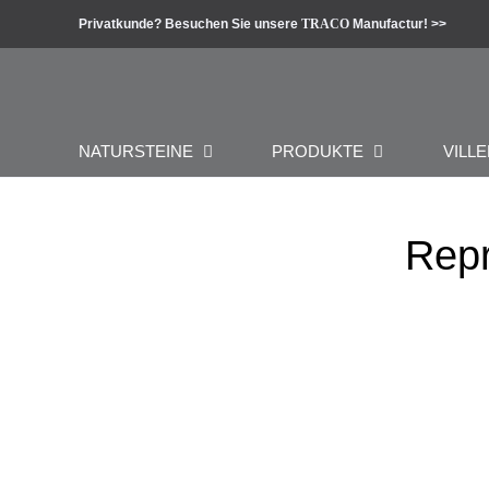
Zum
Privatkunde? Besuchen Sie unsere
TRACO
Manufactur! >>
Inhalt
springen
NATURSTEINE
PRODUKTE
VILLE
Rep