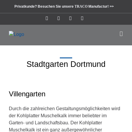
Zum
Privatkunde? Besuchen Sie unsere
TRACO
Manufactur! >>
Inhalt
springen
Instagram
Facebook
Pinterest
LinkedIn
Stadtgarten Dortmund
Villengarten
Durch die zahlreichen Gestaltungsmöglichkeiten wird
der Kohlplatter Muschelkalk immer beliebter im
Garten- und Landschaftsbau. Der Kohlplatter
Muschelkalk ist ein ganz außergewöhnlicher