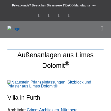
Zum
Privatkunde? Besuchen Sie unsere
TRACO
Manufactur! >>
Inhalt
springen
Instagram
Facebook
Pinterest
LinkedIn
Außenanlagen aus Limes
®
Dolomit
Villa in Fürth
Architekt:
Grimm Architekten, Nürnberg