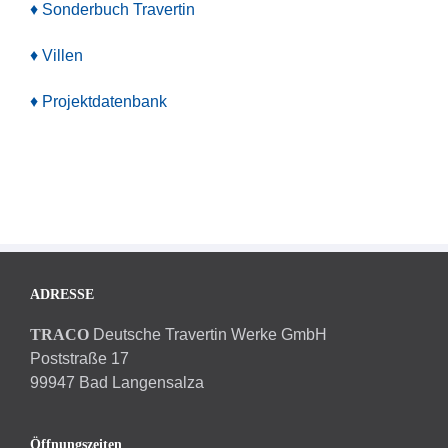
♦ Sonderbuch Travertin
♦ Villen
♦ Projektdatenbank
ADRESSE
TRACO
Deutsche Travertin Werke GmbH
Poststraße 17
99947 Bad Langensalza
Öffnungszeiten