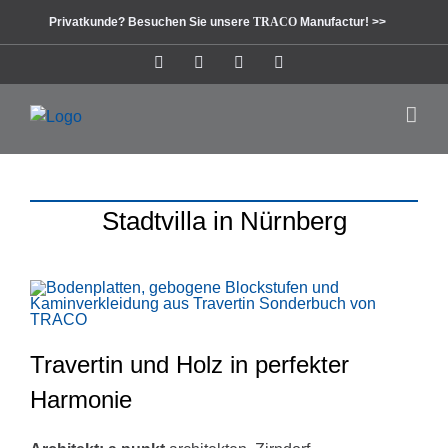
Zum
Privatkunde? Besuchen Sie unsere
TRACO
Manufactur! >>
Inhalt
springen
Instagram
Facebook
Pinterest
LinkedIn
Stadtvilla in Nürnberg
Travertin und Holz in perfekter
Harmonie