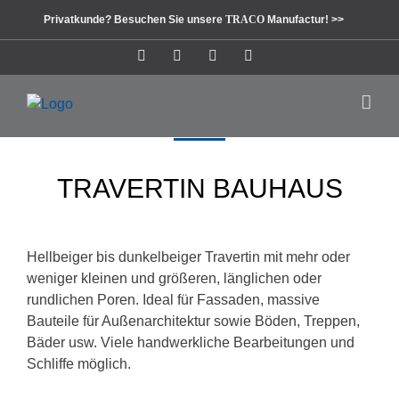
Zum
Privatkunde? Besuchen Sie unsere
TRACO
Manufactur! >>
Inhalt
springen
Instagram
Facebook
Pinterest
LinkedIn
TRAVERTIN BAUHAUS
Hellbeiger bis dunkelbeiger Travertin mit mehr oder
weniger kleinen und größeren, länglichen oder
rundlichen Poren. Ideal für Fassaden, massive
Bauteile für Außenarchitektur sowie Böden, Treppen,
Bäder usw. Viele handwerkliche Bearbeitungen und
Schliffe möglich.