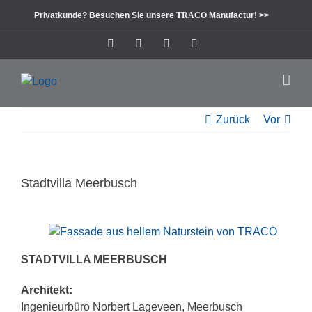
Zum
Privatkunde? Besuchen Sie unsere
TRACO
Manufactur! >>
Inhalt
springen
Instagram
Facebook
Pinterest
LinkedIn
Zurück
Vor
Stadtvilla Meerbusch
STADTVILLA MEERBUSCH
Architekt:
Ingenieurbüro Norbert Lageveen, Meerbusch