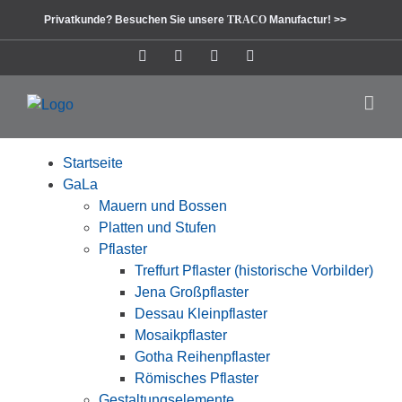
Zum
Privatkunde? Besuchen Sie unsere
TRACO
Manufactur! >>
Inhalt
springen
Instagram
Facebook
Pinterest
LinkedIn
Startseite
GaLa
Mauern und Bossen
Platten und Stufen
Pflaster
Treffurt Pflaster (historische Vorbilder)
Jena Großpflaster
Dessau Kleinpflaster
Mosaikpflaster
Gotha Reihenpflaster
Römisches Pflaster
Gestaltungselemente