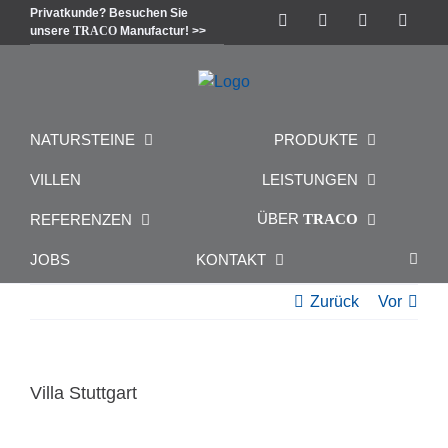
Zum
Privatkunde? Besuchen Sie
Instagram
Facebook
Pinterest
Linke
unsere
TRACO
Manufactur! >>
Inhalt
springen
NATURSTEINE
PRODUKTE
VILLEN
LEISTUNGEN
ÜBER
REFERENZEN
TRACO
JOBS
KONTAKT
Zurück
Vor
Villa Stuttgart