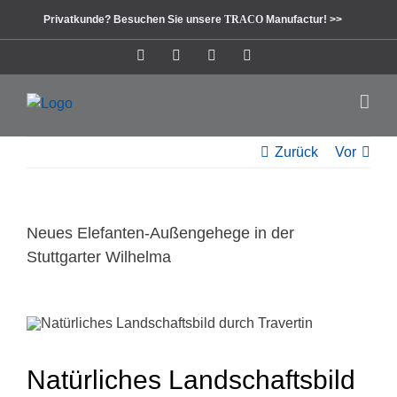
Zum
Privatkunde? Besuchen Sie unsere
TRACO
Manufactur! >>
Inhalt
springen
Instagram
Facebook
Pinterest
LinkedIn
Zurück
Vor
Neues Elefanten-Außengehege in der
Stuttgarter Wilhelma
Natürliches Landschaftsbild