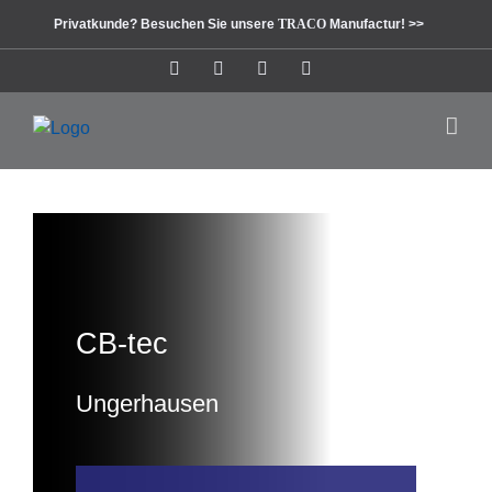
Zum
Privatkunde? Besuchen Sie unsere
TRACO
Manufactur! >>
Inhalt
springen
Instagram
Facebook
Pinterest
LinkedIn
CB-tec
Ungerhausen