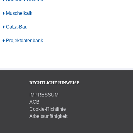
♦ Muschelkalk
♦ GaLa-Bau
♦ Projektdatenbank
RECHTLICHE HINWEISE
IMPRESSUM
AGB
Cookie-Richtlinie
Arbeitsunfähigkeit