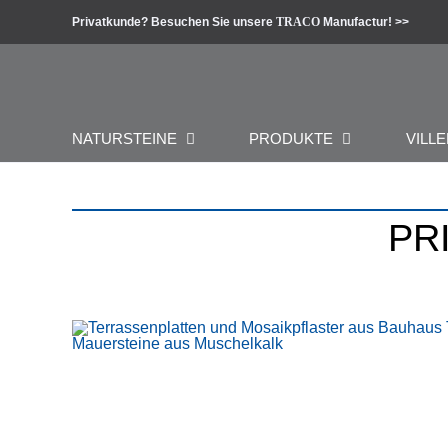
Zum
Privatkunde? Besuchen Sie unsere
TRACO
Manufactur! >>
Inhalt
springen
NATURSTEINE
PRODUKTE
VILLE
PR