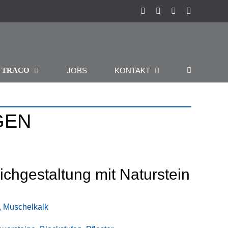
Instagram
Facebook
Pinterest
LinkedIn
R
JOBS
KONTAKT
TRACO
GEN
ichgestaltung mit Naturstein
, Muschelkalk