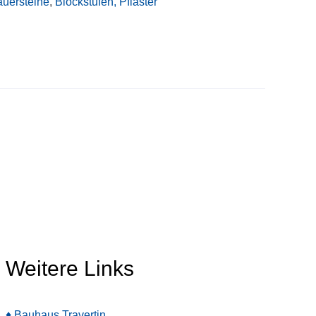
uersteine
,
Blockstufen, Pflaster
Weitere Links
♦ Bauhaus Travertin