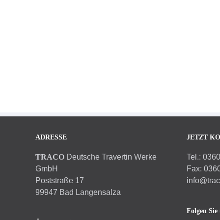
ADRESSE
JETZT K
TRACO
Deutsche Travertin Werke
Tel.: 036
GmbH
Fax: 036
Poststraße 17
info@tra
99947 Bad Langensalza
Folgen Sie 