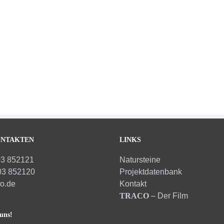
ONTAKTEN
LINKS
03 852121
Natursteine
03 852120
Projektdatenbank
co.de
Kontakt
TRACO
– Der Film
uns!