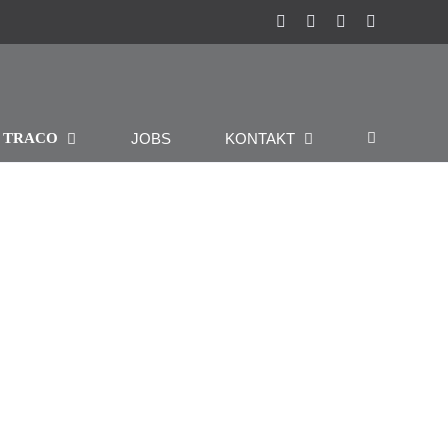
Instagram
Facebook
Pinterest
LinkedIn
R
JOBS
KONTAKT
TRACO
irche St.Konrad Karlsruhe
chitektur
Innenarchitektur
Kirchen Burgen Schlösser
terial: Travertin Sonderbuch Produkte: Blockstufen,
destplatten, Bodenplatten