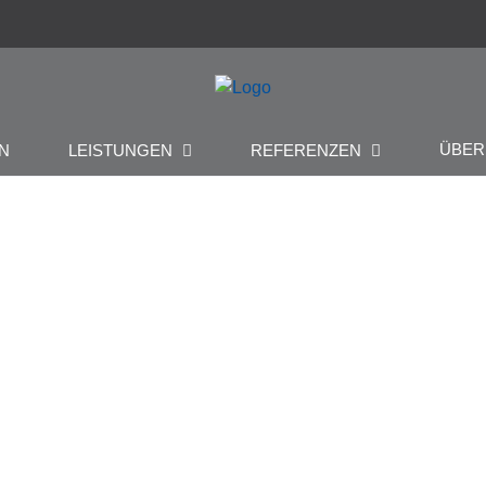
ÜBE
N
LEISTUNGEN
REFERENZEN
Wasserschloss Tinz Gera
K
Kirchen Burgen Schlösser
Restaurierung
Ar
Architekt: Worschech Architekten, Erfurt Material: Uder
Ma
Sandstein, rot
Po