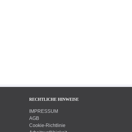
arockgarten Schloss Gottorf Schleswig
rchen Burgen Schlösser
r den Neubau der barocken Brunnen- und
eppenanlagen im Barockgarten Schloss Gottdorf
rde Sandstein Seeberg verwendet, [...]
RECHTLICHE HINWEISE
IMPRESSUM
AGB
Cookie-Richtlinie