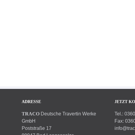
Herzogliches Museum Gotha
Kirchen Burgen Schlösser
Restaurierung
Material: Seeberger Sandstein
Produkte: Massivarbeiten, Brüstung
ADRESSE
JETZT K
TRACO
Deutsche Travertin Werke
Tel.: 036
GmbH
Fax: 036
Poststraße 17
info@tra