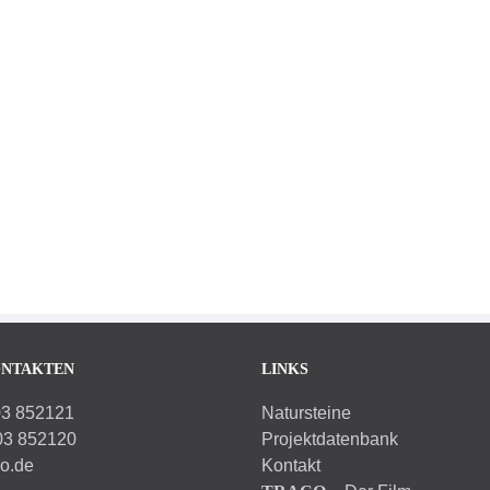
Propsteikirche Leipzig
B
Architektur
Innenarchitektur
Kirchen Burgen Schlösser
Ki
Die katholische Propsteikirche St. Trinitatis ist der
größte Kirchenneubau im Osten Deutschlands seit der
Fü
politischen Wende. Die erste Propsteikirche in Leipzig
Tr
[...]
wu
ONTAKTEN
LINKS
03 852121
Natursteine
03 852120
Projektdatenbank
co.de
Kontakt